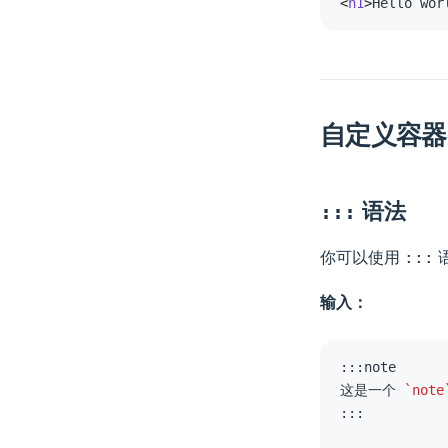
<
h1
>
Hello wor
自定义容器
语法
:::
你可以使用
:::
输入：
这是一个 
`note