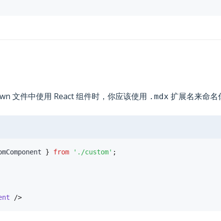
own 文件中使用 React 组件时，你应该使用
扩展名来命名
.mdx
omComponent 
}
from
'./custom'
;
ent
/>