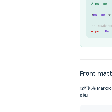
<
Button
/>
// <cwd>/c
export
But
Front matt
你可以在 Markd
例如：
---