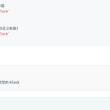
lock`
lock`
类型的
block