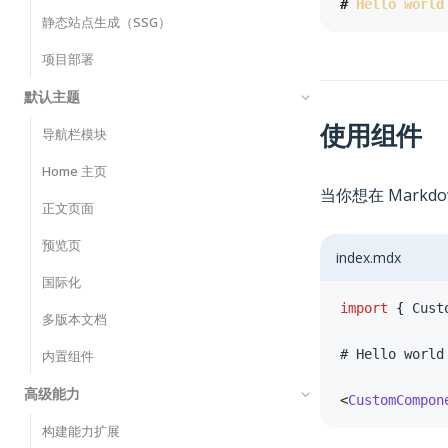
#
 Hello world
静态站点生成（SSG）
项目部署
默认主题
使用组件
导航栏模块
Home 主页
当你想在 Markd
正文页面
预览页
index.mdx
国际化
import
{
 Cust
多版本文档
内置组件
高级能力
<
CustomCompon
构建能力扩展