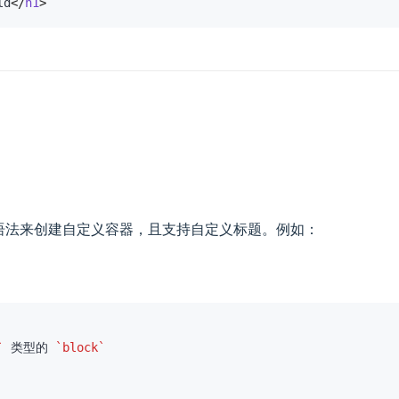
ld
</
h1
>
语法来创建自定义容器，且支持自定义标题。例如：
`
 类型的 
`block`