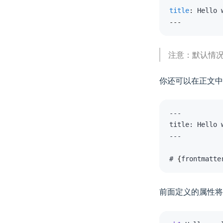
title
:
---
注意：默认情况下，
你还可以在正文中访问
--
-
title
:
--
-
# 
{
frontmatte
前面定义的属性