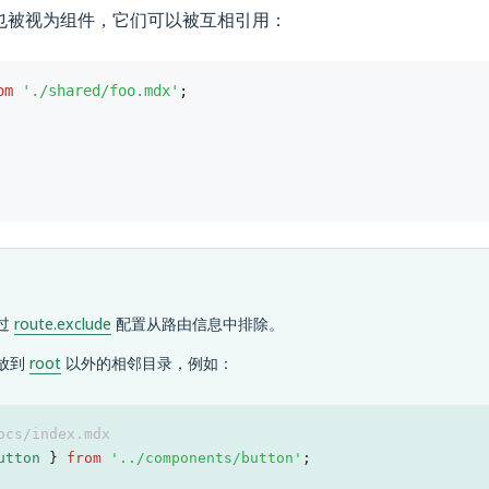
文件也被视为组件，它们可以被互相引用：
om
'./shared/foo.mdx'
;
过
route.exclude
配置从路由信息中排除。
放到
root
以外的相邻目录，例如：
ocs/index.mdx
utton 
}
from
'../components/button'
;